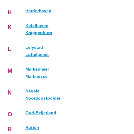
Harderhaven
H
Ketelhaven
K
Kraggenburg
Lelystad
L
Luttelgeest
Markermeer
M
Marknesse
Nagele
N
Noordoostpolder
Oud-Beijerland
O
Rutten
R