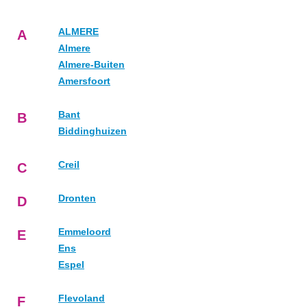
ALMERE
A
Almere
Almere-Buiten
Amersfoort
Bant
B
Biddinghuizen
Creil
C
Dronten
D
Emmeloord
E
Ens
Espel
Flevoland
F