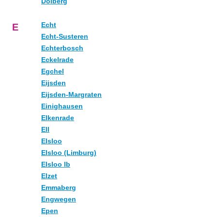
Dolberg
Echt
E
Echt-Susteren
Echterbosch
Eckelrade
Egchel
Eijsden
Eijsden-Margraten
Einighausen
Elkenrade
Ell
Elsloo
Elsloo (Limburg)
Elsloo lb
Elzet
Emmaberg
Engwegen
Epen