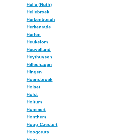
Helle (Nuth)
Hellebroek
Herkenbosch
Herkenrade
Herten
Heukelom
Heuvelland
Heythuysen
Hilleshagen
Hingen
Hoensbroek
Holset
Holst
Holtum
Hommert
Honthem
Hoog-Caestert
Hoogcruts
Horn