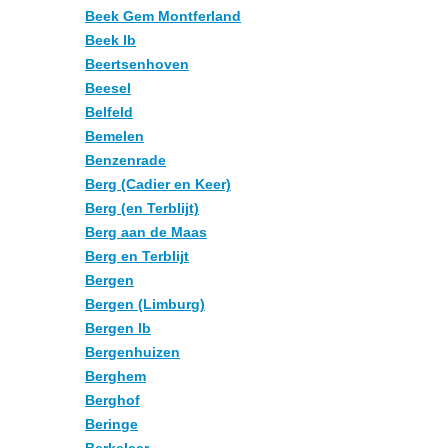
Beek Gem Montferland
Beek lb
Beertsenhoven
Beesel
Belfeld
Bemelen
Benzenrade
Berg (Cadier en Keer)
Berg (en Terblijt)
Berg aan de Maas
Berg en Terblijt
Bergen
Bergen (Limburg)
Bergen lb
Bergenhuizen
Berghem
Berghof
Beringe