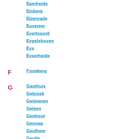
Eperheide
Etsberg
Etzenrade
Euverem
Evertsoord
Eygelshoven
Eys
Eyserheide
Fromberg
F
Gasthuis
G
Gebroek
Geijsteren
Geleen
Genhout
Gennep
Geulhem
Geulle