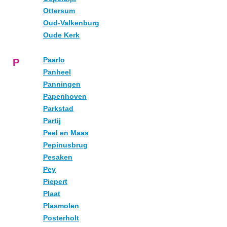
Ottersum
Oud-Valkenburg
Oude Kerk
Paarlo
P
Panheel
Panningen
Papenhoven
Parkstad
Partij
Peel en Maas
Pepinusbrug
Pesaken
Pey
Piepert
Plaat
Plasmolen
Posterholt