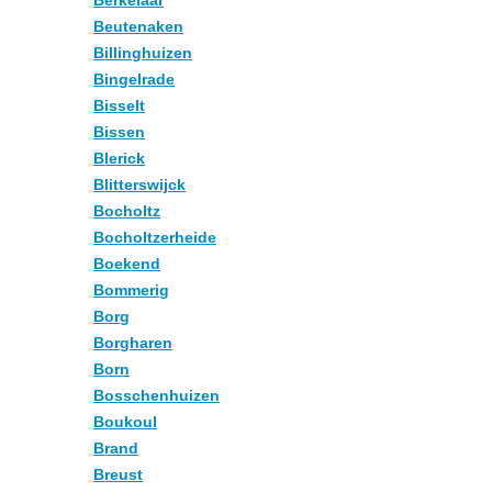
Berkelaar
Beutenaken
Billinghuizen
Bingelrade
Bisselt
Bissen
Blerick
Blitterswijck
Bocholtz
Bocholtzerheide
Boekend
Bommerig
Borg
Borgharen
Born
Bosschenhuizen
Boukoul
Brand
Breust