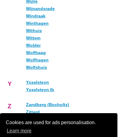
Wijlre
Wijnandsrade
Windraak
Winthagen
Withuis
Wittem
Wolder
Wolfhaag
Wolfhagen
Wolfshuis
Ysselsteyn
Y
Ysselsteyn lb
Zandberg (Bocholtz)
Z
Zittard
Zuid-Limburg
Cookies are used for ads personalisation.
Learn more