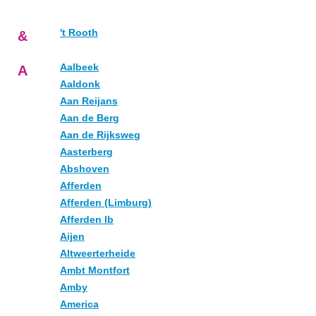
't Rooth
&
Aalbeek
A
Aaldonk
Aan Reijans
Aan de Berg
Aan de Rijksweg
Aasterberg
Abshoven
Afferden
Afferden (Limburg)
Afferden lb
Aijen
Altweerterheide
Ambt Montfort
Amby
America