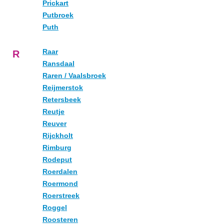
Prickart
Putbroek
Puth
Raar
R
Ransdaal
Raren / Vaalsbroek
Reijmerstok
Retersbeek
Reutje
Reuver
Rijckholt
Rimburg
Rodeput
Roerdalen
Roermond
Roerstreek
Roggel
Roosteren