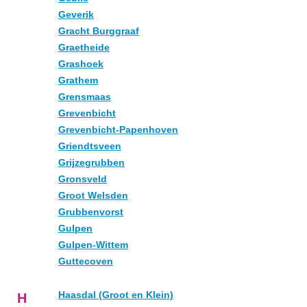
Geverik
Gracht Burggraaf
Graetheide
Grashoek
Grathem
Grensmaas
Grevenbicht
Grevenbicht-Papenhoven
Griendtsveen
Grijzegrubben
Gronsveld
Groot Welsden
Grubbenvorst
Gulpen
Gulpen-Wittem
Guttecoven
Haasdal (Groot en Klein)
H