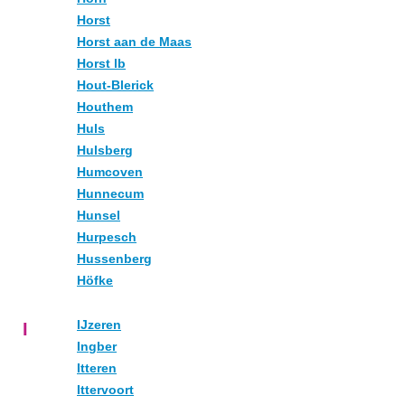
Horst
Horst aan de Maas
Horst lb
Hout-Blerick
Houthem
Huls
Hulsberg
Humcoven
Hunnecum
Hunsel
Hurpesch
Hussenberg
Höfke
IJzeren
I
Ingber
Itteren
Ittervoort