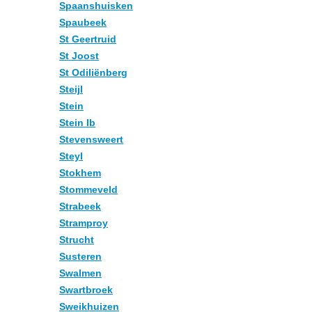
Spaanshuisken
Spaubeek
St Geertruid
St Joost
St Odiliënberg
Steijl
Stein
Stein lb
Stevensweert
Steyl
Stokhem
Stommeveld
Strabeek
Stramproy
Strucht
Susteren
Swalmen
Swartbroek
Sweikhuizen