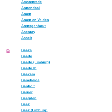
Amstenrade
Annendaal
Arcen
Arcen en Velden
Arensgenhout
Asenray
Asselt
Baaks
B
Baarlo
Baarlo (Limburg)
Baarlo lb
Baexem
Baneheide
Banholt
Barrier
Beegden
Beek
Beek (Limburg)