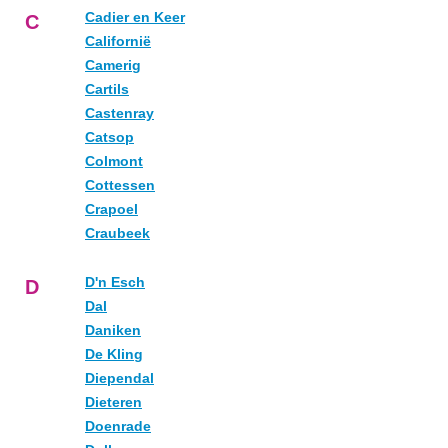
Cadier en Keer
C
Californië
Camerig
Cartils
Castenray
Catsop
Colmont
Cottessen
Crapoel
Craubeek
D'n Esch
D
Dal
Daniken
De Kling
Diependal
Dieteren
Doenrade