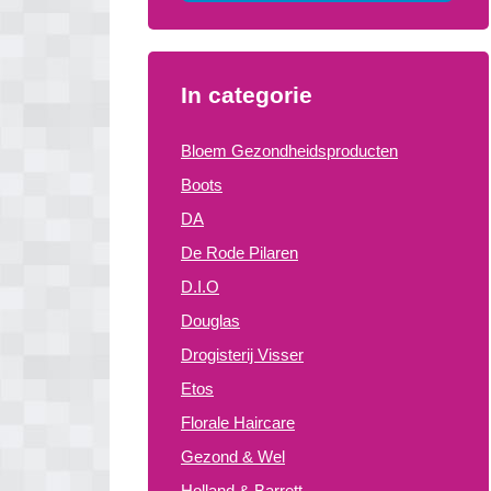
In categorie
Bloem Gezondheidsproducten
Boots
DA
De Rode Pilaren
D.I.O
Douglas
Drogisterij Visser
Etos
Florale Haircare
Gezond & Wel
Holland & Barrett