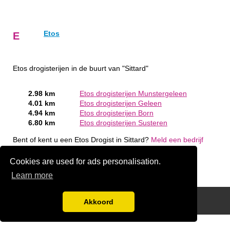
Etos
E
Etos drogisterijen in de buurt van "Sittard"
2.98 km
Etos drogisterijen Munstergeleen
4.01 km
Etos drogisterijen Geleen
4.94 km
Etos drogisterijen Born
6.80 km
Etos drogisterijen Susteren
Bent of kent u een Etos Drogist in Sittard?
Meld een bedrijf
gratis aan
Cookies are used for ads personalisation.
Learn more
Disclaimer
Akkoord