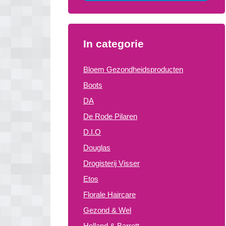
In categorie
Bloem Gezondheidsproducten
Boots
DA
De Rode Pilaren
D.I.O
Douglas
Drogisterij Visser
Etos
Florale Haircare
Gezond & Wel
Holland & Barrett