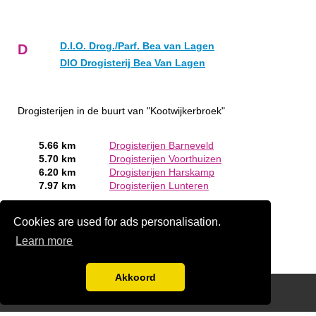
D.I.O. Drog./Parf. Bea van Lagen
D
DIO Drogisterij Bea Van Lagen
Drogisterijen in de buurt van "Kootwijkerbroek"
5.66 km
Drogisterijen Barneveld
5.70 km
Drogisterijen Voorthuizen
6.20 km
Drogisterijen Harskamp
7.97 km
Drogisterijen Lunteren
Bent of kent u een Drogist in Kootwijkerbroek?
Meld een
Cookies are used for ads personalisation.
bedrijf gratis aan
Learn more
Akkoord
Disclaimer