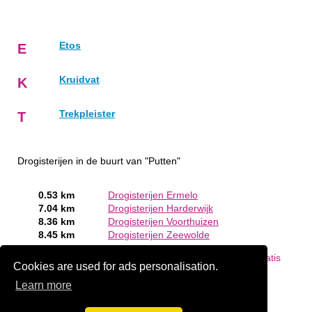
Etos
E
Kruidvat
K
Trekpleister
T
Drogisterijen in de buurt van "Putten"
0.53 km
Drogisterijen Ermelo
7.04 km
Drogisterijen Harderwijk
8.36 km
Drogisterijen Voorthuizen
8.45 km
Drogisterijen Zeewolde
Bent of kent u een Drogist in Putten?
Meld een bedrijf gratis
Cookies are used for ads personalisation.
aan
Learn more