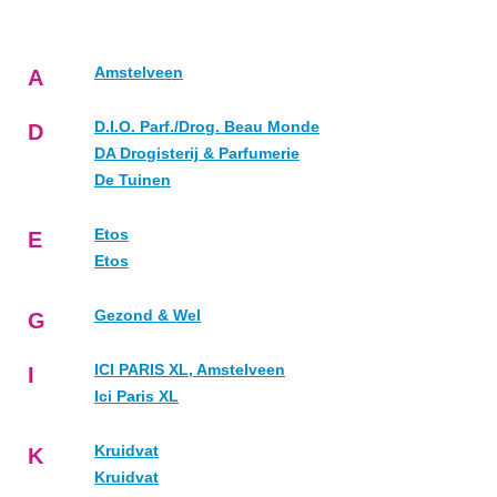
Amstelveen
A
D.I.O. Parf./Drog. Beau Monde
D
DA Drogisterij & Parfumerie
De Tuinen
Etos
E
Etos
Gezond & Wel
G
ICI PARIS XL, Amstelveen
I
Ici Paris XL
Kruidvat
K
Kruidvat