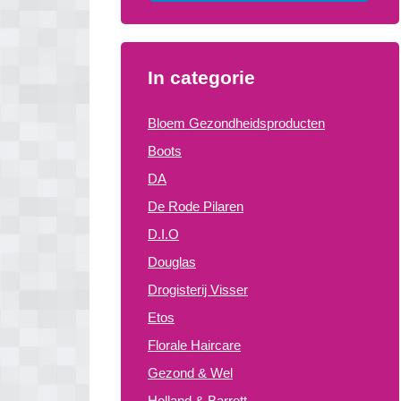
In categorie
Bloem Gezondheidsproducten
Boots
DA
De Rode Pilaren
D.I.O
Douglas
Drogisterij Visser
Etos
Florale Haircare
Gezond & Wel
Holland & Barrett