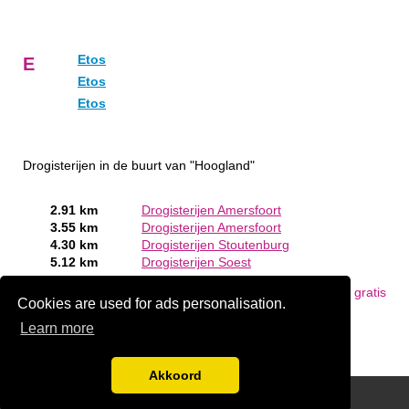
Etos
E
Etos
Etos
Drogisterijen in de buurt van "Hoogland"
2.91 km
Drogisterijen Amersfoort
3.55 km
Drogisterijen Amersfoort
4.30 km
Drogisterijen Stoutenburg
5.12 km
Drogisterijen Soest
Bent of kent u een Drogist in Hoogland?
Meld een bedrijf gratis
Cookies are used for ads personalisation.
aan
Learn more
Akkoord
Disclaimer