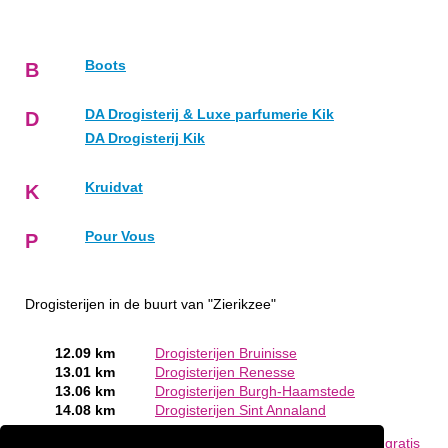
Boots
B
DA Drogisterij & Luxe parfumerie Kik
D
DA Drogisterij Kik
Kruidvat
K
Pour Vous
P
Drogisterijen in de buurt van "Zierikzee"
12.09 km
Drogisterijen Bruinisse
13.01 km
Drogisterijen Renesse
13.06 km
Drogisterijen Burgh-Haamstede
14.08 km
Drogisterijen Sint Annaland
Bent of kent u een Drogist in Zierikzee?
Meld een bedrijf gratis