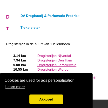
DA Drogisterij & Parfumerie Fredriek
D
Trekpleister
T
Drogisterijen in de buurt van "Hellendoorn"
3.14 km
Drogisterijen Nijverdal
7.94 km
Drogisterijen Den Ham
9.08 km
Drogisterijen Lemelerveld
10.55 km
Drogisterijen Wierden
Bent of kent u een Drogist in Hellendoorn?
Meld een bedrijf
Cookies are used for ads personalisation.
gratis aan
Learn more
Akkoord
Disclaimer