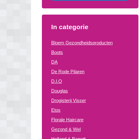
In categorie
Bloem Gezondheidsproducten
Boots
DA
De Rode Pilaren
D.I.O
Douglas
Drogisterij Visser
Etos
Florale Haircare
Gezond & Wel
Holland & Barrett