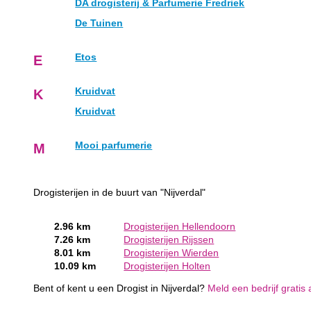
DA drogisterij & Parfumerie Fredriek
De Tuinen
Etos
E
Kruidvat
K
Kruidvat
Mooi parfumerie
M
Drogisterijen in de buurt van "Nijverdal"
2.96 km
Drogisterijen Hellendoorn
7.26 km
Drogisterijen Rijssen
8.01 km
Drogisterijen Wierden
10.09 km
Drogisterijen Holten
Bent of kent u een Drogist in Nijverdal?
Meld een bedrijf gratis